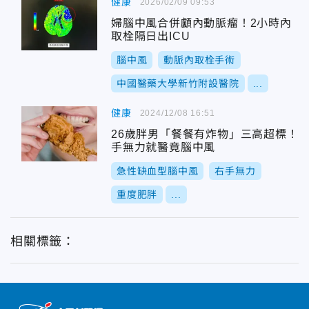
健康
2026/02/09 09:53
婦腦中風合併顱內動脈瘤！2小時內
取栓隔日出ICU
腦中風
動脈內取栓手術
中國醫藥大學新竹附設醫院
...
健康
2024/12/08 16:51
26歲胖男「餐餐有炸物」三高超標！
手無力就醫竟腦中風
急性缺血型腦中風
右手無力
重度肥胖
...
相關標籤：