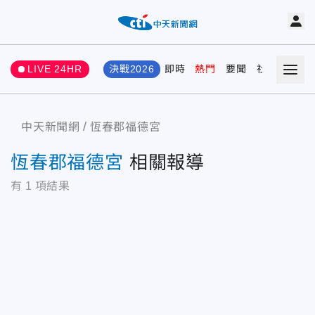
LIVE 24HR
決戰2026
即時
熱門
要聞
社會
娛樂
中天新聞網
恆春郡福德宮
恆春郡福德宮
相關報導
有
1
項結果