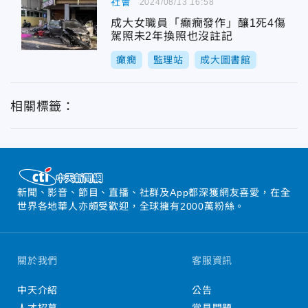
社會
2024/08/13 16:58
成大女職員「癲癇發作」釀1死4傷
駕照未2年換照也沒註記
癲癇
監理站
成大圖書館
相關標籤：
新聞、影音、節目、直播、社群及App都深獲網友喜愛，在全
世界各地華人亦頗受歡迎，全球擁有2000萬粉絲。
關於我們
客服資訊
中天介紹
公告