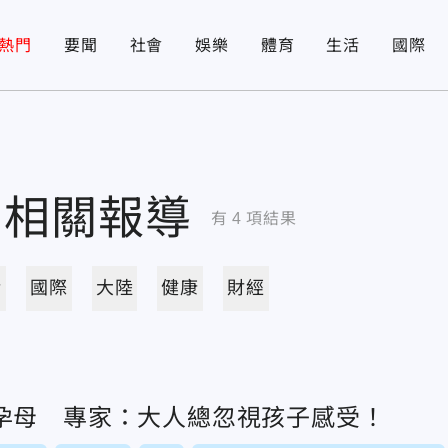
熱門
要聞
社會
娛樂
體育
生活
國際
相關報導
有
4
項結果
活
國際
大陸
健康
財經
孕母 專家：大人總忽視孩子感受！