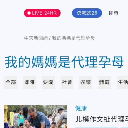
LIVE 24HR
決戰2026
即時
中天新聞網
我的媽媽是代理孕母
我的媽媽是代理孕母
全部
即時
要聞
社會
娛樂
體育
生
健康
北模作文扯代理