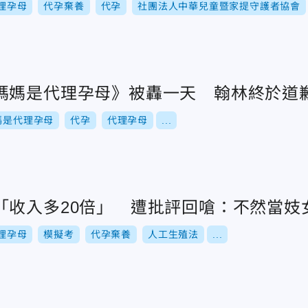
理孕母
代孕棄養
代孕
社團法人中華兒童暨家提守護者協會
媽媽是代理孕母》被轟一天 翰林終於道
媽是代理孕母
代孕
代理孕母
...
「收入多20倍」 遭批評回嗆：不然當妓
理孕母
模擬考
代孕棄養
人工生殖法
...