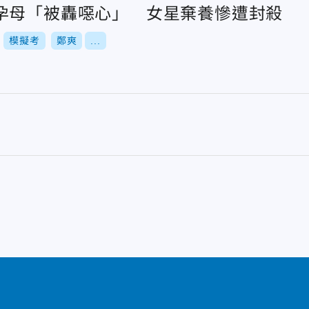
孕母「被轟噁心」 女星棄養慘遭封殺
模擬考
鄭爽
...