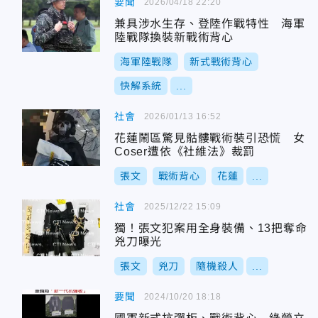
要聞
2026/04/18 22:20
兼具涉水生存、登陸作戰特性 海軍
陸戰隊換裝新戰術背心
海軍陸戰隊
新式戰術背心
快解系統
...
社會
2026/01/13 16:52
花蓮鬧區驚見骷髏戰術裝引恐慌 女
Coser遭依《社維法》裁罰
張文
戰術背心
花蓮
...
社會
2025/12/22 15:09
獨！張文犯案用全身裝備、13把奪命
兇刀曝光
張文
兇刀
隨機殺人
...
要聞
2024/10/20 18:18