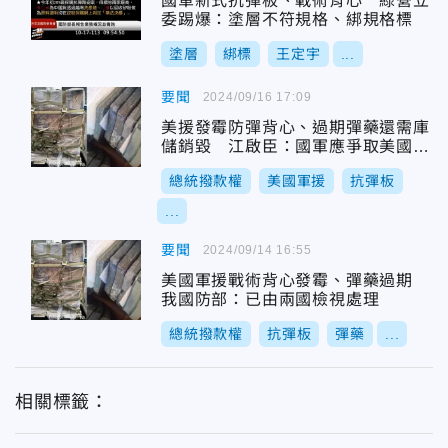
國軍新式抗彈板、戰術背心 綠營立
委踢爆：塗層不符規格、綁規格標
塗層
綁標
王定宇
...
要聞
2024/09/16 17:09
美援發霉防彈背心、過期彈藥還需庫
儲銷毀 江啟臣：國軍應爭取美國無
償軍援用於人員訓練
總統撥款權
美國軍援
抗彈板
...
要聞
2024/09/14 16:55
美國軍援戰術背心發霉、彈藥過期
我國防部：已由兩國檢視處理
總統撥款權
抗彈板
彈藥
...
相關標籤：