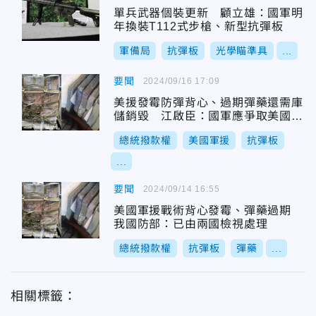
單兵武器個裝更新 顧立雄：國軍明
年換裝T112式步槍、新型抗彈板
軍備局
抗彈板
光學瞄準具
...
要聞
2024/09/16 17:09
美援發霉防彈背心、過期彈藥還需庫
儲銷毀 江啟臣：國軍應爭取美國無
償軍援用於人員訓練
總統撥款權
美國軍援
抗彈板
...
要聞
2024/09/14 16:55
美國軍援戰術背心發霉、彈藥過期
我國防部：已由兩國檢視處理
總統撥款權
抗彈板
彈藥
...
相關標籤：