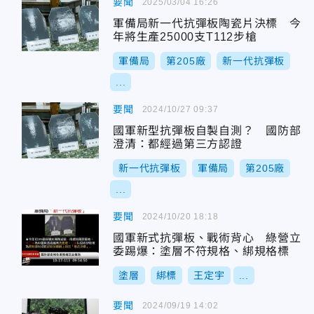
要聞
2025/03/04 16:26
軍備局新一代抗彈板陶瓷片決標 今
年將生產25000支T112步槍
軍備局
第205廠
新一代抗彈板
...
要聞
2024/10/27 09:37
國軍新型抗彈板自製自測？ 國防部
澄清：都經過第三方認證
新一代抗彈板
軍備局
第205廠
...
要聞
2024/10/20 18:18
國軍新式抗彈板、戰術背心 綠營立
委踢爆：塗層不符規格、綁規格標
塗層
綁標
王定宇
...
要聞
2024/09/19 14:02