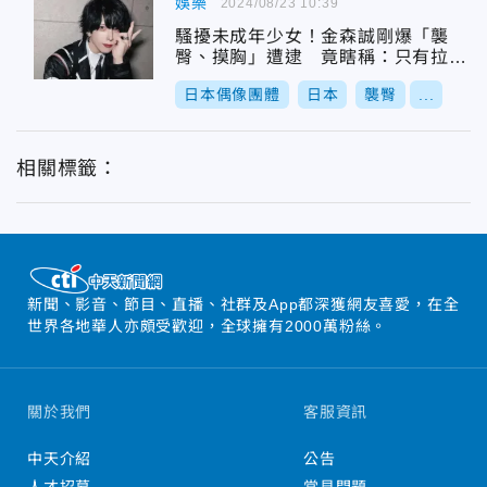
娛樂
2024/08/23 10:39
騷擾未成年少女！金森誠剛爆「襲
臀、摸胸」遭逮 竟瞎稱：只有拉拉
鍊
日本偶像團體
日本
襲臀
...
相關標籤：
新聞、影音、節目、直播、社群及App都深獲網友喜愛，在全
世界各地華人亦頗受歡迎，全球擁有2000萬粉絲。
關於我們
客服資訊
中天介紹
公告