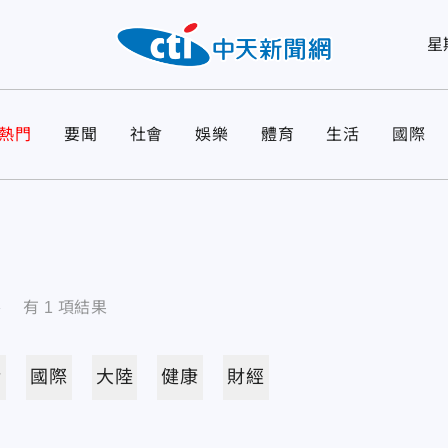
星
熱門
要聞
社會
娛樂
體育
生活
國際
導
有
1
項結果
活
國際
大陸
健康
財經