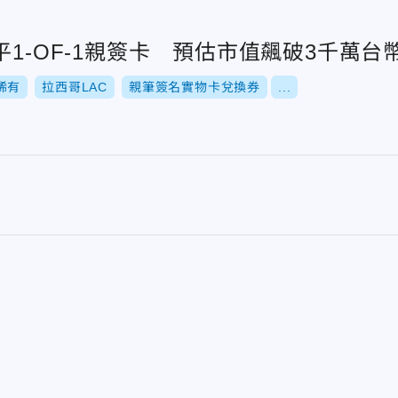
平1-OF-1親簽卡 預估市值飆破3千萬台
稀有
拉西哥LAC
親筆簽名實物卡兌換券
...