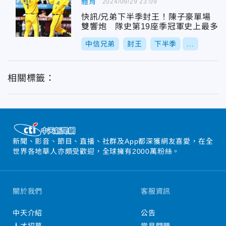
體育
2024/09/29 23:09
快訊/兄弟下半季封王！陳子豪單場
雙響炮 隊史第19座季冠軍史上最多
中信兄弟
封王
下半季
...
相關標籤：
新聞、影音、節目、直播、社群及App都深獲網友喜愛，在全
世界各地華人亦頗受歡迎，全球擁有2000萬粉絲。
關於我們
客服資訊
中天介紹
公告