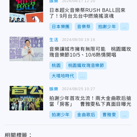
娛樂
2026/04/17 12:20
日本超火音樂祭RUSH BALL回來
了！9月台北台中燃燒搖滾魂
日本樂團
音樂祭
拍謝少年
...
生活
2024/09/30 19:16
音樂讓城市擁有無限可能 桃園鐵玫
瑰音樂節10/5、10/6熱情開唱
桃園
桃園鐵玫瑰音樂節
大嘻哈時代
...
娛樂
2024/08/25 10:27
拍謝少年首攻北流！兩大金曲歌后搶
當「房客」 曹雅雯私下真面目曝光
拍謝少年
金曲歌后
曹雅雯
...
相關標籤：