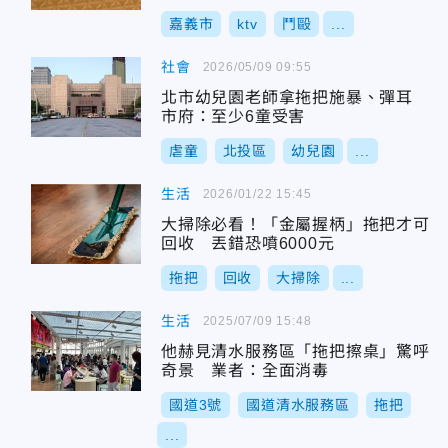
嘉義市
ktv
鬥毆
...
社會
2026/05/09 09:55
北市幼兒園老師拿拖把施暴、彈耳
市府：至少6童受害
虐童
北投區
幼兒園
...
生活
2026/01/22 15:45
大掃除必看！「金屬握柄」拖把才可
回收 丟錯恐噴6000元
拖把
回收
大掃除
...
生活
2025/07/09 15:48
他赫見清水服務區「拖把擦桌」驚呼
奇景 業者：全面消毒
國道3號
國道清水服務區
拖把
...