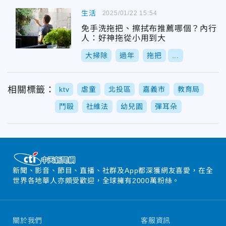
生活
2025/01/22 15:54
免手洗拖把、擦拭布推薦哪個？內行
人：好神拖從小用到大
大掃除
過年
拖把
...
相關標籤：
ktv
虐童
北投區
嘉義市
教育局
鬥毆
社維法
幼兒園
彈耳朵
新聞、影音、節目、直播、社群及App都深獲網友喜愛，在全
世界各地華人亦頗受歡迎，全球擁有2000萬粉絲。
關於我們
客服資訊