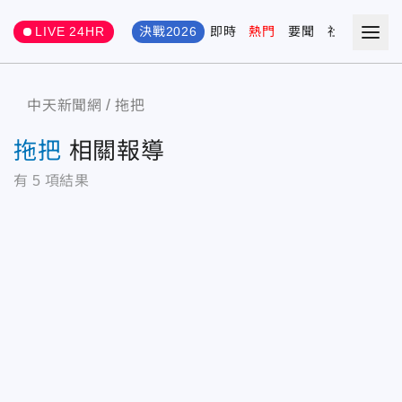
LIVE 24HR
決戰2026
即時
熱門
要聞
社會
娛樂
中天新聞網
拖把
拖把
相關報導
有
5
項結果