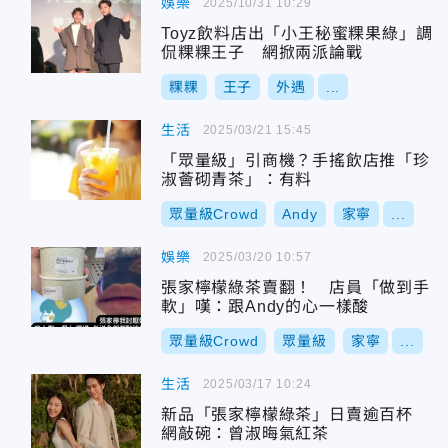
娛樂
2025/10/31 10:29
Toyz飲料店出「小王秘蜜粿果綠」調
侃粿粿王子 網掀兩派論戰
粿粿
王子
外遇
...
生活
2025/03/21 15:45
「眾量級」引商機？手搖飲店推「珍
淑薈砌青茶」：有料
眾量級Crowd
Andy
家寧
...
娛樂
2025/03/20 10:57
張家檸檬綠茶賣翻！ 店員「做到手
軟」嘆：跟Andy的心一樣酸
眾量級Crowd
眾量級
家寧
...
生活
2025/03/17 10:24
新品「張家檸檬綠茶」日賣逾百杯
網敲碗：曾淑晦氣紅茶