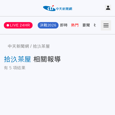
LIVE 24HR
決戰2026
即時
熱門
要聞
社會
娛樂
中天新聞網
拾汣茶屋
拾汣茶屋
相關報導
有
5
項結果