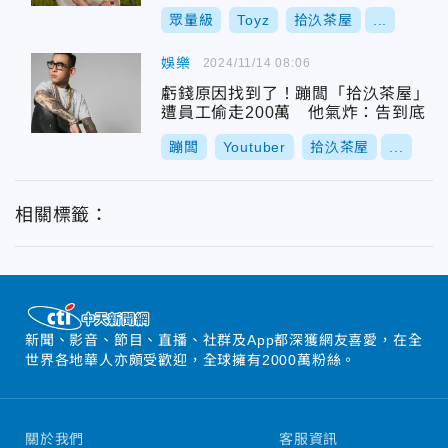
眾量級
Toyz
拾汣茶屋
...
娛樂
2024/11/14 08:06
虧錢原因找到了！蹦闆「拾汣茶屋」
遭員工偷走200萬 他氣炸：告到底
蹦闆
Youtuber
拾汣茶屋
...
相關標籤：
新聞、影音、節目、直播、社群及App都深獲網友喜愛，在全
世界各地華人亦頗受歡迎，全球擁有2000萬粉絲。
關於我們
客服資訊