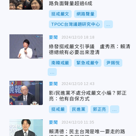
路負面聲量超過6成
挺戒嚴文
網路聲量
TPOC台灣議題研究中心
...
要聞
2024/12/10 18:18
綠發挺戒嚴文引爭議 盧秀燕：賴清
德總統有必要出來澄清
南韓戒嚴
緊急戒嚴令
尹錫悅
...
要聞
2024/12/10 12:43
影/民進黨不處分戒嚴文小編？郭正
亮：他有自保方式
挺戒嚴
民進黨
郭正亮
...
要聞
2024/12/10 11:35
賴清德：民主台灣是唯一要走的路