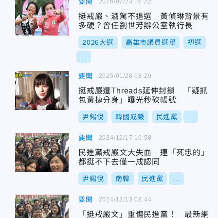
要聞
2026/02/23 16:22
挺戒嚴、酒駕不退選 黃偵琳背景有
多硬？曾任劉世芳辦公室執行長
2026大選
高雄市議員選舉
初選
...
要聞
2025/01/28 08:29
挺戒嚴遭Threads延伸封鎖 「疑抓
包黃捷分身」曝光秒砍帳號
尹錫悅
韓國戒嚴
民進黨
...
要聞
2024/12/17 10:58
民進黨戒嚴文大失血 連「死忠的」
都挺不下去僅一成認同
尹錫悅
南韓
民進黨
...
要聞
2024/12/13 08:44
「挺戒嚴文」重傷民進黨！ 最新網