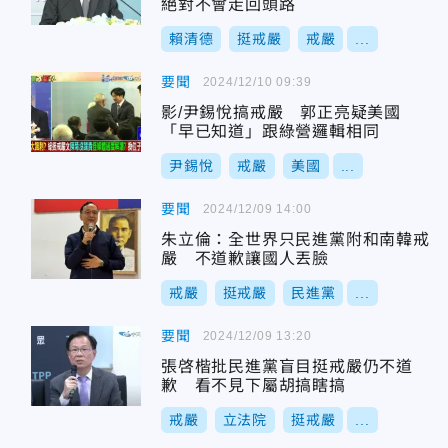
絕對不會走回頭路
賴清德
挺戒嚴
戒嚴
...
要聞
2024/12/10 09:39
影/尹錫悅搞戒嚴 郭正亮疑美國
「早已知道」跟綠營邏輯相同
尹錫悅
戒嚴
美國
...
要聞
2024/12/09 14:00
朱立倫：全世界只民進黨附和南韓戒
嚴 不道歉讓國人丟臉
戒嚴
挺戒嚴
民進黨
...
要聞
2024/12/09 13:20
張啓楷批民進黨盲目挺戒嚴仍不道
歉 看不見下屬胡搞瞎搞
戒嚴
立法院
挺戒嚴
...