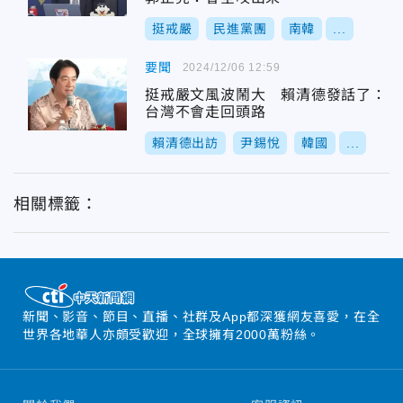
挺戒嚴
民進黨團
南韓
...
要聞
2024/12/06 12:59
挺戒嚴文風波鬧大 賴清德發話了：
台灣不會走回頭路
賴清德出訪
尹錫悅
韓國
...
相關標籤：
新聞、影音、節目、直播、社群及App都深獲網友喜愛，在全
世界各地華人亦頗受歡迎，全球擁有2000萬粉絲。