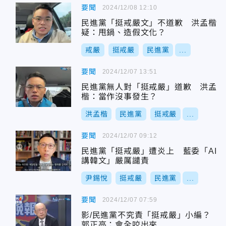
要聞
2024/12/08 12:10
民進黨「挺戒嚴文」不道歉 洪孟楷
疑：甩鍋、造假文化？
戒嚴
挺戒嚴
民進黨
...
要聞
2024/12/07 13:51
民進黨無人對「挺戒嚴」道歉 洪孟
楷：當作沒事發生？
洪孟楷
民進黨
挺戒嚴
...
要聞
2024/12/07 09:12
民進黨「挺戒嚴」遭炎上 藍委「AI
講韓文」嚴厲譴責
尹錫悅
挺戒嚴
民進黨
...
要聞
2024/12/07 07:59
影/民進黨不究責「挺戒嚴」小編？
郭正亮：會全咬出來