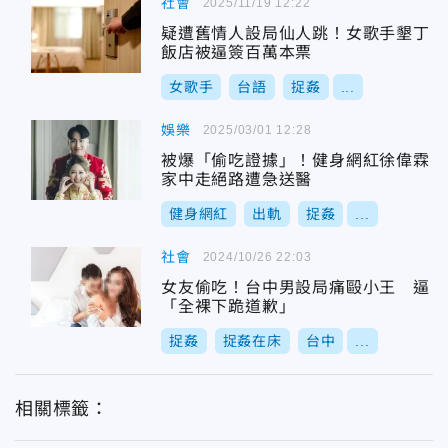
社會
2025/11/19 12:22
疑遭舊情人設局仙人跳！女歌手墾丁
飯店被逼簽百萬本票
女歌手
台語
捉姦
...
娛樂
2025/03/01 12:28
被爆「偷吃證據」！健身網紅徐偉霖
家中走絕路遭急送醫
健身網紅
出軌
捉姦
...
社會
2024/10/26 22:03
女友偷吃！台中男設局痛毆小王 逼
「全裸下跪道歉」
捉姦
捉姦在床
台中
...
相關標籤：