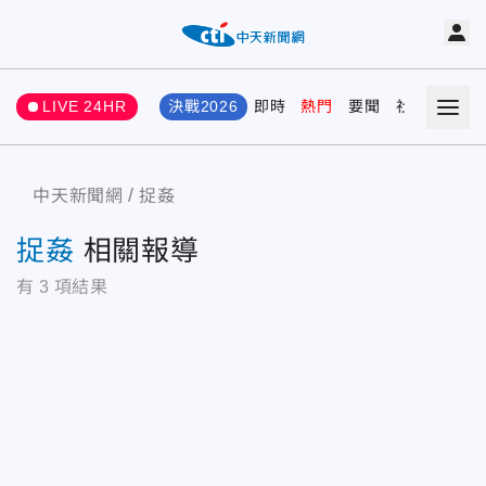
LIVE 24HR
決戰2026
即時
熱門
要聞
社會
娛樂
中天新聞網
捉姦
捉姦
相關報導
有
3
項結果