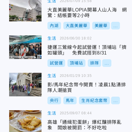
生活
2026/07/09 15:58
大直美麗華LOPIA開幕人山人海 網
驚：結帳要等2小時
內湖
大直美麗華
美麗華
...
生活
2026/06/30 18:02
捷運三鶯線今起試營運！頂埔站「擠
如罐頭」 免費試搭到8/31
試營運
頂埔站
排隊
...
生活
2026/01/29 10:35
影/馬年紀念幣今開賣！凌晨1點湧排
隊人潮搶買
央行
馬年
生肖紀念套幣
...
生活
2025/09/07 08:44
高雄「通緝犯蛋餅」爆紅釀排隊亂
象 闆娘被開罰：不好吃啦