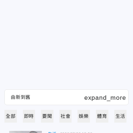
全部
即時
要聞
社會
娛樂
體育
生活