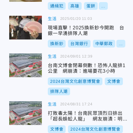
通緝犯
高雄
蛋餅
...
生活
2025/01/20 11:03
現場直擊！2025換新鈔今開跑 台
銀一早湧排隊人潮
換新鈔
台灣銀行
中華郵政
...
生活
2024/09/01 12:39
台南文博會閉幕倒數！恐怖人龍排1
公里 網崩潰：進場要花3小時
2024台灣文化創意博覽會
文博會
排隊人潮
生活
2024/08/31 17:24
打敗毒太陽！台南民眾頂烈日排出
「超長蜈蚣人龍」 網友崩潰：明天
怎麼辦？
文博會
2024台灣文化創意博覽會