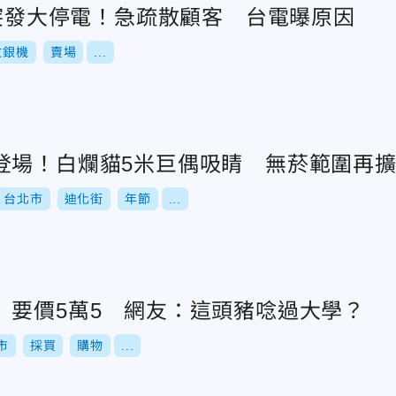
店突發大停電！急疏散顧客 台電曝原因
收銀機
賣場
...
登場！白爛貓5米巨偶吸睛 無菸範圍再
台北市
迪化街
年節
...
」要價5萬5 網友：這頭豬唸過大學？
市
採買
購物
...