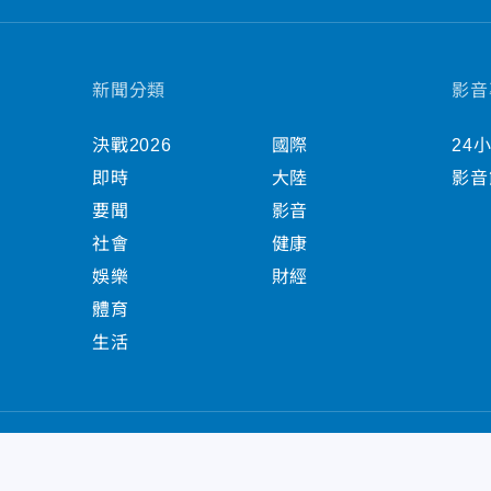
新聞分類
影音
決戰2026
國際
24
即時
大陸
影音
要聞
影音
社會
健康
娛樂
財經
體育
生活
中天新聞網版權所有 © 2022 CTiTV Inc. all Right
China Times Group