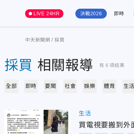
LIVE 24HR
決戰2026
即時
中天新聞網
採買
採買
相關報導
有
6
項結果
全部
即時
要聞
社會
娛樂
體育
生
生活
買電視要搬到外