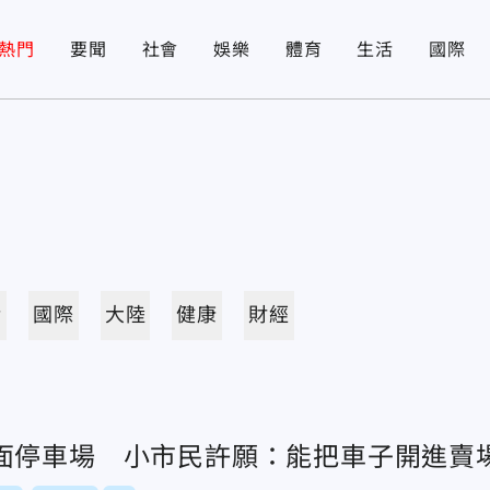
熱門
要聞
社會
娛樂
體育
生活
國際
活
國際
大陸
健康
財經
面停車場 小市民許願：能把車子開進賣