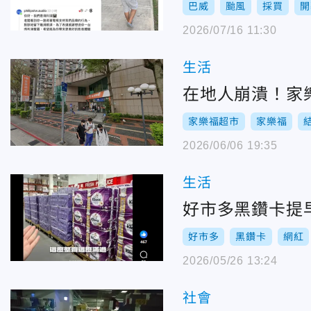
巴威
颱風
採買
開
2026/07/16 11:30
生活
在地人崩潰！家樂
家樂福超市
家樂福
2026/06/06 19:35
生活
好市多黑鑽卡提
好市多
黑鑽卡
網紅
2026/05/26 13:24
社會