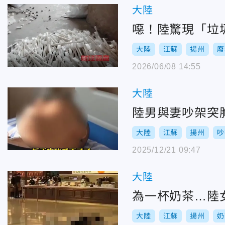
大陸
噁！陸驚現「垃
大陸
江蘇
揚州
廢
2026/06/08 14:55
大陸
陸男與妻吵架突
大陸
江蘇
揚州
吵
2025/12/21 09:47
大陸
為一杯奶茶…陸
大陸
江蘇
揚州
奶