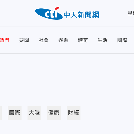
星
熱門
要聞
社會
娛樂
體育
生活
國際
活
國際
大陸
健康
財經