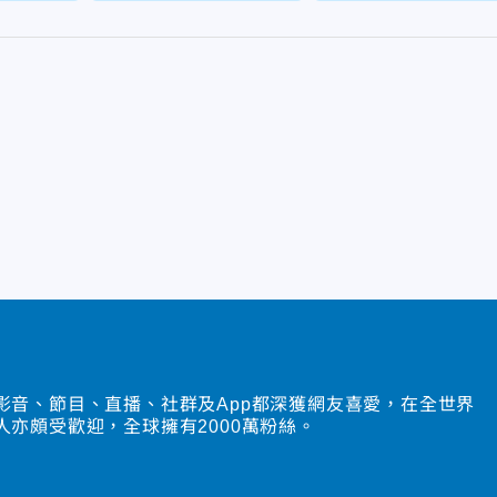
影音、節目、直播、社群及App都深獲網友喜愛，在全世界
人亦頗受歡迎，全球擁有2000萬粉絲。