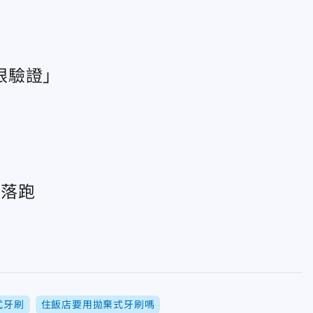
眼驗證」
頭落跑
式牙刷
住飯店要用拋棄式牙刷嗎