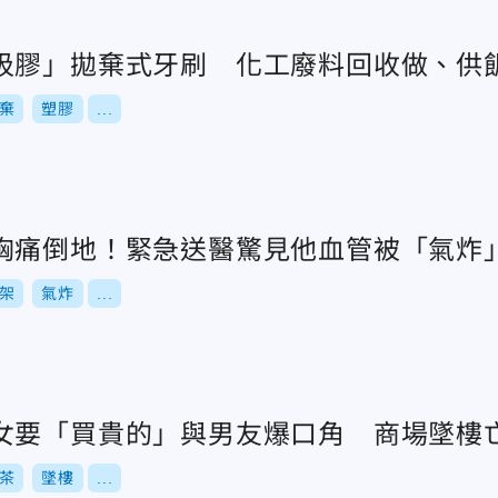
圾膠」拋棄式牙刷 化工廢料回收做、供
棄
塑膠
...
胸痛倒地！緊急送醫驚見他血管被「氣炸
架
氣炸
...
女要「買貴的」與男友爆口角 商場墜樓
茶
墜樓
...