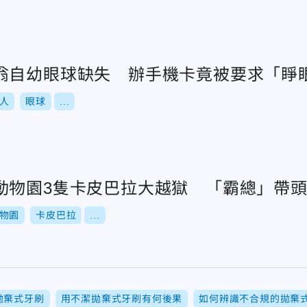
翁自幼眼球缺失 辦手機卡竟被要求「睜
人
眼球
...
動物園3隻卡皮巴拉大越獄 「霸總」帶
物園
卡皮巴拉
...
拋棄式牙刷
用不潔拋棄式牙刷有何後果
如何辨識不合規的拋棄