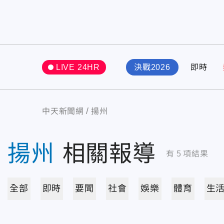
LIVE 24HR
決戰2026
即時
中天新聞網
揚州
揚州
相關報導
有
5
項結果
全部
即時
要聞
社會
娛樂
體育
生