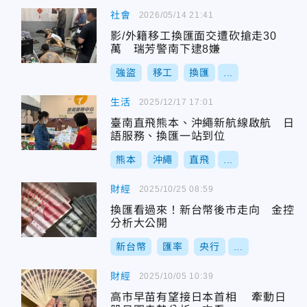
社會
2026/05/14 21:41
影/外籍移工換匯面交遭砍搶走30
萬 瑞芳警南下逮8嫌
強盜
移工
換匯
...
生活
2025/12/17 17:01
臺南直飛熊本、沖繩新航線啟航 日
語服務、換匯一站到位
熊本
沖繩
直飛
...
財經
2025/10/25 08:59
換匯看過來！新台幣後市走向 金控
分析大公開
新台幣
匯率
央行
...
財經
2025/10/05 10:39
高市早苗有望接日本首相 牽動日