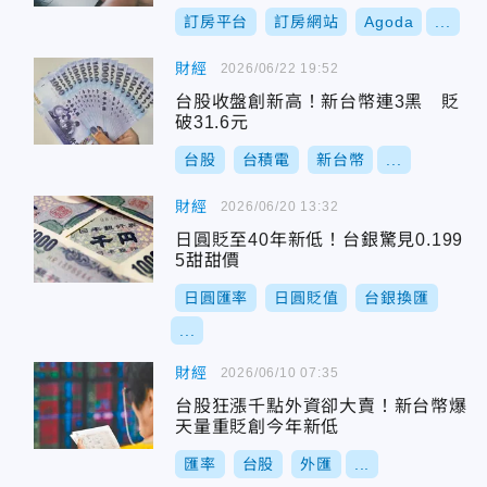
訂房平台
訂房網站
Agoda
...
財經
2026/06/22 19:52
台股收盤創新高！新台幣連3黑 貶
破31.6元
台股
台積電
新台幣
...
財經
2026/06/20 13:32
日圓貶至40年新低！台銀驚見0.199
5甜甜價
日圓匯率
日圓貶值
台銀換匯
...
財經
2026/06/10 07:35
台股狂漲千點外資卻大賣！新台幣爆
天量重貶創今年新低
匯率
台股
外匯
...