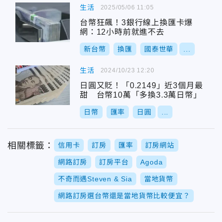
生活
2025/05/06 11:05
台幣狂飆！3銀行線上換匯卡爆
網：12小時前就進不去
新台幣
換匯
國泰世華
...
生活
2024/10/23 12:20
日圓又貶！「0.2149」近3個月最
甜 台幣10萬「多換3.3萬日幣」
日幣
匯率
日圓
...
相關標籤：
信用卡
訂房
匯率
訂房網站
網路訂房
訂房平台
Agoda
不奇而遇Steven & Sia
當地貨幣
網路訂房選台幣還是當地貨幣比較便宜？