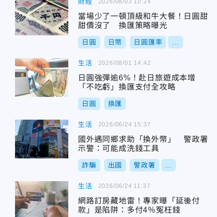
財經
2026/08/03 10:24
當場少了一頓頂級和牛大餐！日圓甜
甜價沒了 換匯策略曝光
日圓
日幣
日圓匯率
...
生活
2026/08/01 14:42
日圓強彈逾6%！赴日旅遊成本增
「不吃虧」換匯支付全攻略
日圓
換匯
生活
2026/06/24 15:37
國外遇同鄉求助「換外幣」 警政署
示警：可能成洗錢工具
詐騙
出國
警政署
...
生活
2026/06/24 11:37
網路訂房藏地雷！專家曝「延後付
款」是陷阱：多付4％冤枉錢