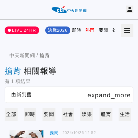
LIVE 24HR
決戰2026
即時
熱門
要聞
社會
娛樂
中天新聞網
搶背
搶背
相關報導
有
1
項結果
全部
即時
要聞
社會
娛樂
體育
生活
要聞
2024/10/26 12:52