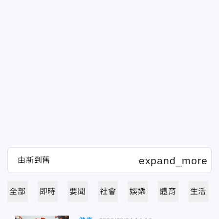
全部
即時
要聞
社會
娛樂
體育
生活