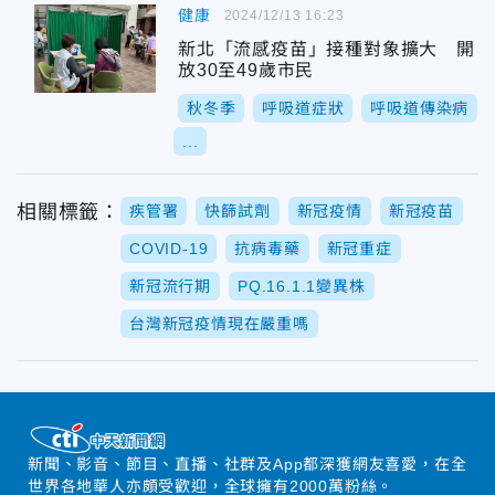
健康
2024/12/13 16:23
新北「流感疫苗」接種對象擴大 開
放30至49歲市民
秋冬季
呼吸道症狀
呼吸道傳染病
...
相關標籤：
疾管署
快篩試劑
新冠疫情
新冠疫苗
COVID-19
抗病毒藥
新冠重症
新冠流行期
PQ.16.1.1變異株
台灣新冠疫情現在嚴重嗎
新聞、影音、節目、直播、社群及App都深獲網友喜愛，在全
世界各地華人亦頗受歡迎，全球擁有2000萬粉絲。