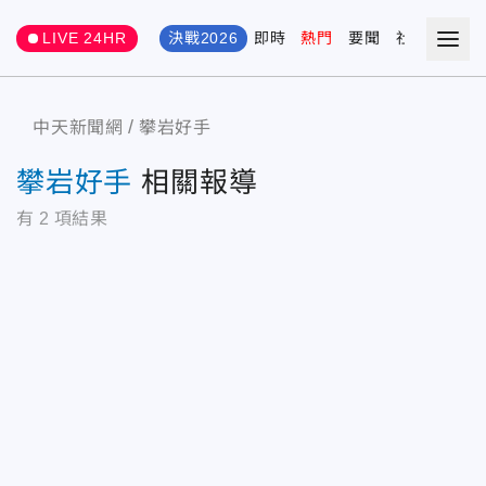
LIVE 24HR
決戰2026
即時
熱門
要聞
社會
娛樂
中天新聞網
攀岩好手
攀岩好手
相關報導
有
2
項結果