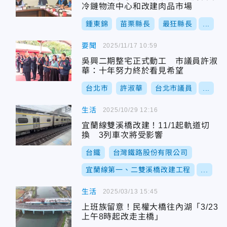
冷鏈物流中心和改建肉品市場
鍾東錦
苗栗縣長
最狂縣長
...
要聞
2025/11/17 10:59
吳興二期整宅正式動工 市議員許淑
華：十年努力終於看見希望
台北市
許淑華
台北市議員
...
生活
2025/10/29 12:16
宜蘭線雙溪橋改建！11/1起軌道切
換 3列車次將受影響
台鐵
台灣鐵路股份有限公司
宜蘭線第一、二雙溪橋改建工程
...
生活
2025/03/13 15:45
上班族留意！民權大橋往內湖「3/23
上午8時起改走主橋」