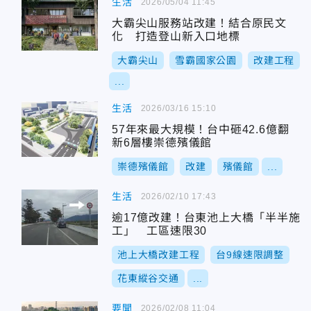
生活
2026/05/04 11:45
大霸尖山服務站改建！結合原民文
化 打造登山新入口地標
大霸尖山
雪霸國家公園
改建工程
...
生活
2026/03/16 15:10
57年來最大規模！台中砸42.6億翻
新6層樓崇德殯儀館
崇德殯儀館
改建
殯儀館
...
生活
2026/02/10 17:43
逾17億改建！台東池上大橋「半半施
工」 工區速限30
池上大橋改建工程
台9線速限調整
花東縱谷交通
...
要聞
2026/02/08 11:04