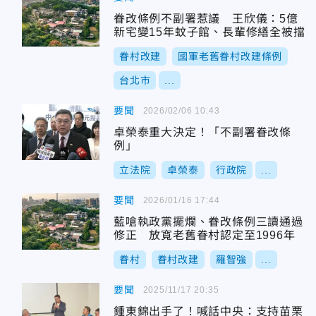
眷改條例不副署惹議 王欣儀：5億
新宅變15年蚊子館、長輩修繕全被擋
眷村改建
國軍老舊眷村改建條例
台北市
...
要聞
2026/02/06 10:43
卓榮泰重大決定！「不副署眷改條
例」
立法院
卓榮泰
行政院
...
要聞
2026/01/16 17:44
藍嗆執政黨擺爛、眷改條例三讀通過
修正 放寬老舊眷村認定至1996年
眷村
眷村改建
羅智強
...
要聞
2025/11/17 20:35
鍾東錦出手了！喊話中央：支持苗栗