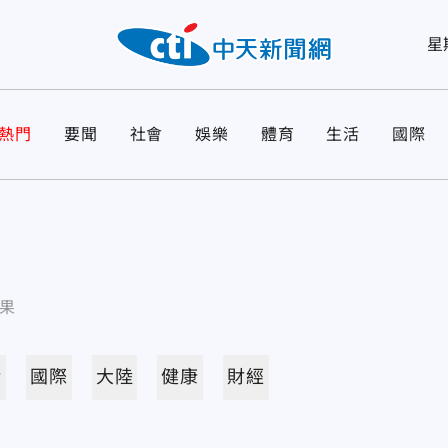
星
熱門
要聞
社會
娛樂
體育
生活
國際
果
活
國際
大陸
健康
財經