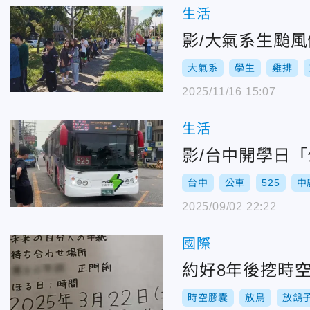
生活
影/大氣系生颱風
大氣系
學生
雞排
2025/11/16 15:07
生活
影/台中開學日
台中
公車
525
中
2025/09/02 22:22
國際
約好8年後挖時
時空膠囊
放鳥
放鴿