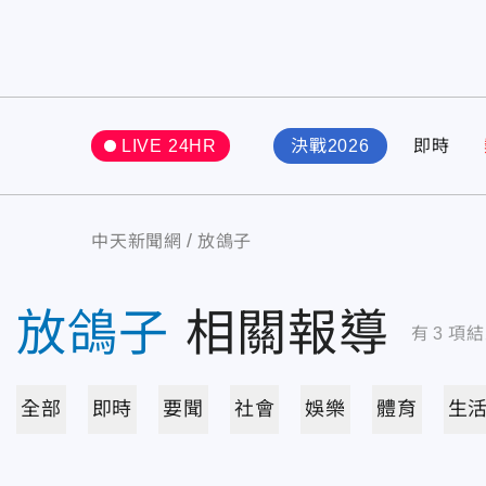
LIVE 24HR
決戰2026
即時
中天新聞網
放鴿子
放鴿子
相關報導
有
3
項結
全部
即時
要聞
社會
娛樂
體育
生