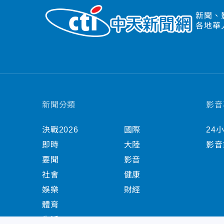
新聞、
各地華
新聞分類
影音
決戰2026
國際
24
即時
大陸
影音
要聞
影音
社會
健康
娛樂
財經
體育
生活