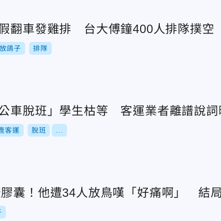
假翻車發雞排 台大傅鐘400人排隊撲空
放鴿子
排隊
「公車脫班」學生枯等 客運業者離譜說詞
鹿客運
脫班
...
空膠囊！他遭34人放鳥嘆「好痛啊」 結
子