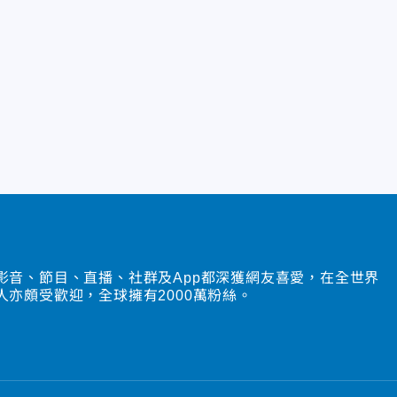
影音、節目、直播、社群及App都深獲網友喜愛，在全世界
人亦頗受歡迎，全球擁有2000萬粉絲。