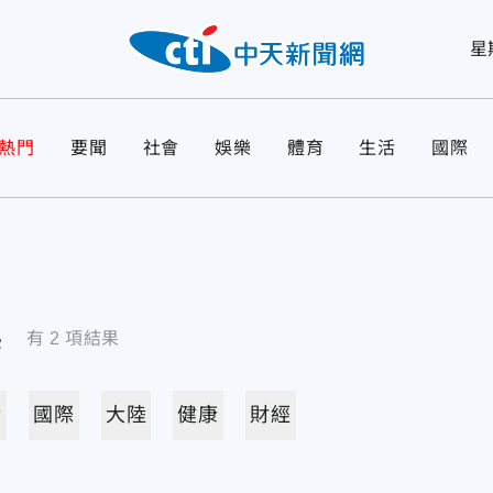
星
熱門
要聞
社會
娛樂
體育
生活
國際
導
有
2
項結果
活
國際
大陸
健康
財經