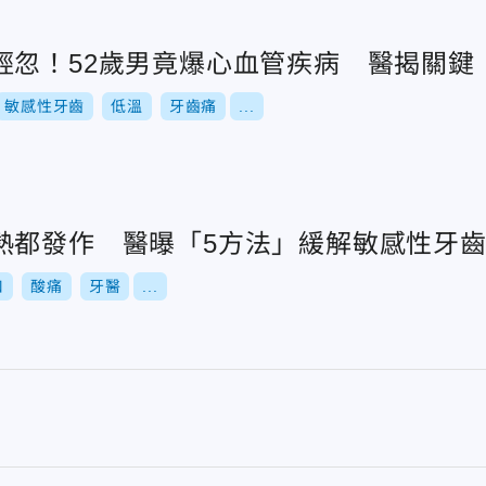
輕忽！52歲男竟爆心血管疾病 醫揭關鍵
敏感性牙齒
低溫
牙齒痛
...
熱都發作 醫曝「5方法」緩解敏感性牙
口
酸痛
牙醫
...