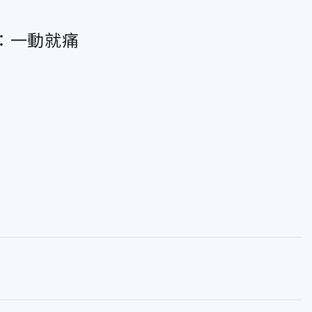
：一動就痛
齒