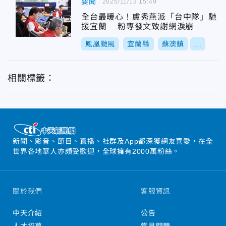
要聞
2025/11/13 15:49
全台最暖心！盧秀燕派「台中隊」馳
援宜蘭 粉專發文致謝網淚崩
鳳凰颱風
宜蘭縣
蘇澳鎮
...
相關標籤：
新聞、影音、節目、直播、社群及App都深獲網友喜愛，在全
世界各地華人亦頗受歡迎，全球擁有2000萬粉絲。
關於我們
客服資訊
中天介紹
公告