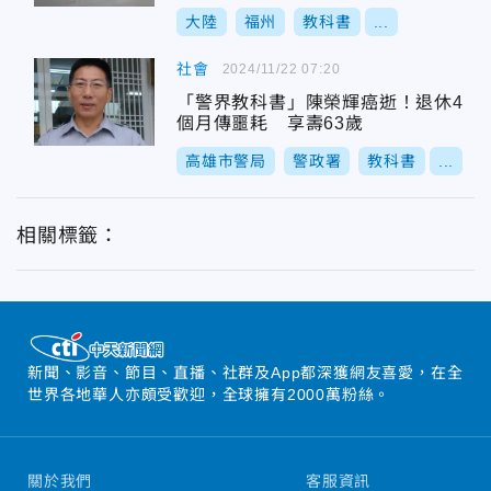
大陸
福州
教科書
...
社會
2024/11/22 07:20
「警界教科書」陳榮輝癌逝！退休4
個月傳噩耗 享壽63歲
高雄市警局
警政署
教科書
...
相關標籤：
新聞、影音、節目、直播、社群及App都深獲網友喜愛，在全
世界各地華人亦頗受歡迎，全球擁有2000萬粉絲。
關於我們
客服資訊