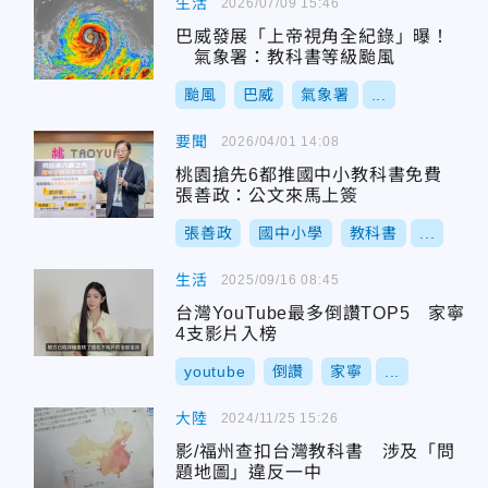
生活
2026/07/09 15:46
巴威發展「上帝視角全紀錄」曝！
氣象署：教科書等級颱風
颱風
巴威
氣象署
...
要聞
2026/04/01 14:08
桃園搶先6都推國中小教科書免費
張善政：公文來馬上簽
張善政
國中小學
教科書
...
生活
2025/09/16 08:45
台灣YouTube最多倒讚TOP5 家寧
4支影片入榜
youtube
倒讚
家寧
...
大陸
2024/11/25 15:26
影/福州查扣台灣教科書 涉及「問
題地圖」違反一中