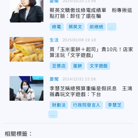
要聞
2025/10/20 13:58
蔡英文驕傲炫綠電成績單 粉專揪這
點打臉：卸任了還在騙
綠電
蔡英文
前總統
...
生活
2025/01/08 19:18
買「玉米蛋餅＋起司」貴10元！店家
算法玩「文字遊戲」
豆漿店
蛋餅
文字遊戲
要聞
2024/12/31 22:56
李慧芝稱總預算重編是假訊息 王鴻
薇轟玩文字遊戲：下台
財劃法
行政院發言人
李慧芝
...
相關標籤：