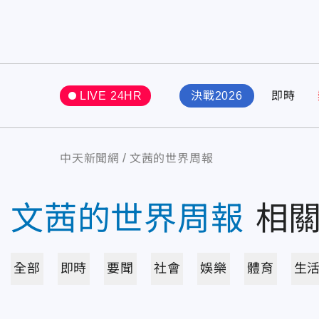
LIVE 24HR
決戰2026
即時
中天新聞網
文茜的世界周報
文茜的世界周報
相
全部
即時
要聞
社會
娛樂
體育
生