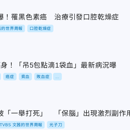
曝！罹黑色素癌 治療引發口腔乾燥症
茜的世界周報
口腔乾燥症
纏身！「吊5包點滴1袋血」最新病況曝
癌症
貧血
敗血症
...
被「一舉打死」 「保腦」出現激烈副作
TVBS 文茜的世界周報
光子刀