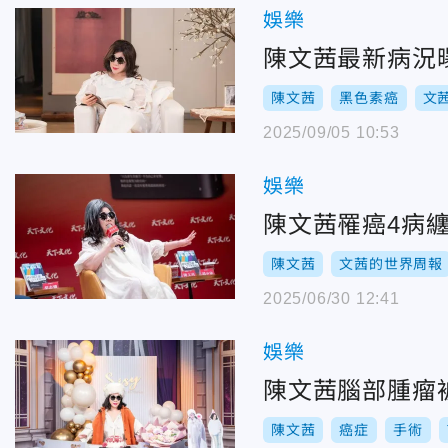
娛樂
陳文茜最新病況
陳文茜
黑色素癌
文
2025/09/05 10:53
娛樂
陳文茜罹癌4病
陳文茜
文茜的世界周報
2025/06/30 12:41
娛樂
陳文茜腦部腫瘤
陳文茜
癌症
手術