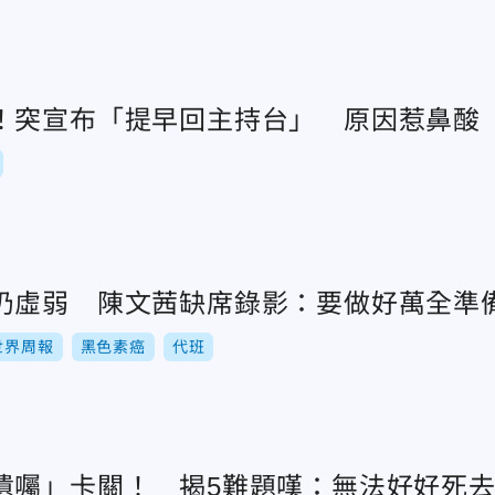
！突宣布「提早回主持台」 原因惹鼻酸
仍虛弱 陳文茜缺席錄影：要做好萬全準
世界周報
黑色素癌
代班
遺囑」卡關！ 揭5難題嘆：無法好好死