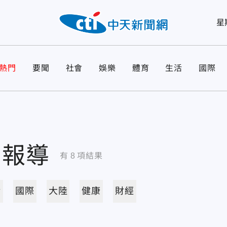
星
熱門
要聞
社會
娛樂
體育
生活
國際
關報導
有
8
項結果
活
國際
大陸
健康
財經