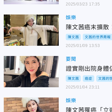
2025/03/23 17:35
娛樂
陳文茜癌末擴散
陳文茜
文茜的世界周報
2025/01/09 13:53
要聞
證實剛出院身體
陳文茜
癌症
文茜的
2025/01/04 23:11
娛樂
陳文茜罹癌「立