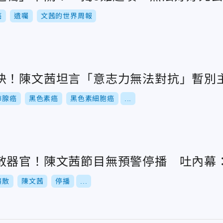
癌
遺囑
文茜的世界周報
快！陳文茜坦言「意志力無法對抗」暫別
肺腺癌
黑色素癌
黑色素細胞癌
...
散器官！陳文茜節目無預警停播 吐內幕
擴散
陳文茜
停播
...