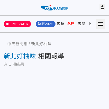
LIVE 24HR
決戰2026
即時
熱門
要聞
社會
娛樂
中天新聞網
新北好柚味
新北好柚味
相關報導
有
1
項結果