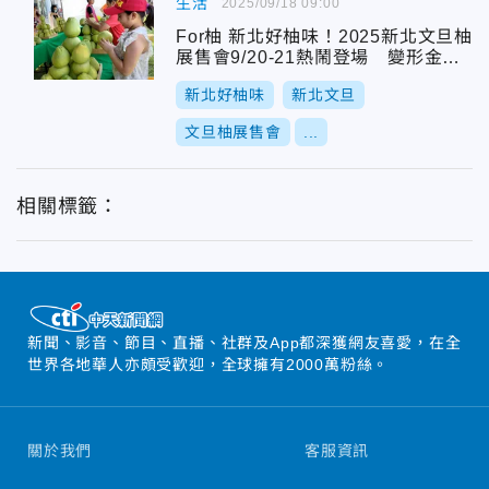
生活
2025/09/18 09:00
For柚 新北好柚味！2025新北文旦柚
展售會9/20-21熱鬧登場 變形金剛
秀、真人夾娃娃機、超值消費券等你
新北好柚味
新北文旦
來
文旦柚展售會
...
相關標籤：
新聞、影音、節目、直播、社群及App都深獲網友喜愛，在全
世界各地華人亦頗受歡迎，全球擁有2000萬粉絲。
關於我們
客服資訊