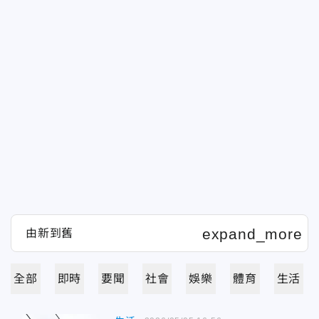
全部
即時
要聞
社會
娛樂
體育
生活