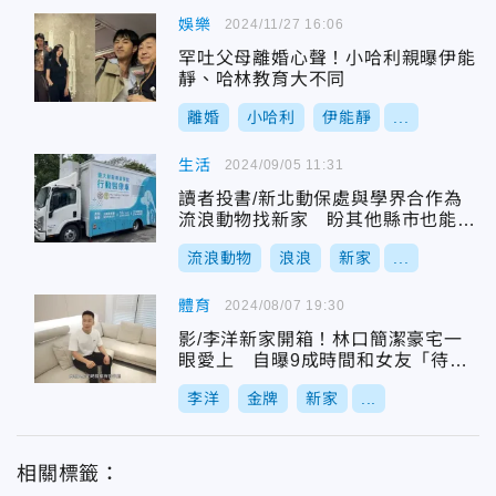
娛樂
2024/11/27 16:06
罕吐父母離婚心聲！小哈利親曝伊能
靜、哈林教育大不同
離婚
小哈利
伊能靜
...
生活
2024/09/05 11:31
讀者投書/新北動保處與學界合作為
流浪動物找新家 盼其他縣市也能跟
進
流浪動物
浪浪
新家
...
體育
2024/08/07 19:30
影/李洋新家開箱！林口簡潔豪宅一
眼愛上 自曝9成時間和女友「待客
廳」
李洋
金牌
新家
...
相關標籤：