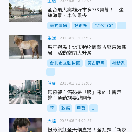
生活
2026/06/13 10:05
全台最大高雄好市多7/3開幕！ 坐
擁海景、車位最多
美式賣場
好市多
COSTCO
...
生活
2026/03/12 14:52
馬年搬馬！北市動物園蒙古野馬遷新
居 活動空間大升級
台北市立動物園
蒙古野馬
搬新家
...
健康
2026/01/21 12:00
無預警血癌恐是「吸」來的！醫示
警：通勤族要避開苯
苯
致癌
甲醛
...
大陸
2025/06/14 09:27
粉絲網紅全天候直播！全紅嬋「新家