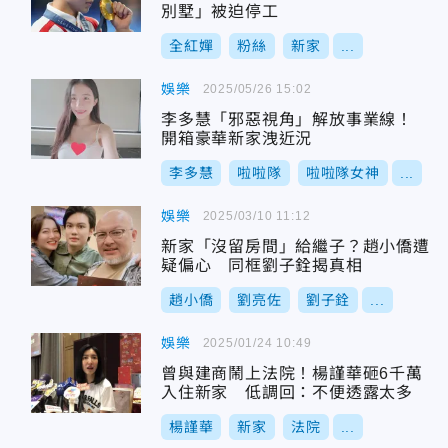
別墅」被迫停工
全紅嬋
粉絲
新家
...
娛樂
2025/05/26 15:02
李多慧「邪惡視角」解放事業線！
開箱豪華新家洩近況
李多慧
啦啦隊
啦啦隊女神
...
娛樂
2025/03/10 11:12
新家「沒留房間」給繼子？趙小僑遭
疑偏心 同框劉子銓揭真相
趙小僑
劉亮佐
劉子銓
...
娛樂
2025/01/24 10:49
曾與建商鬧上法院！楊謹華砸6千萬
入住新家 低調回：不便透露太多
楊謹華
新家
法院
...