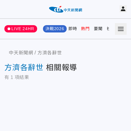
LIVE 24HR
決戰2026
即時
熱門
要聞
社會
娛樂
中天新聞網
方濟各辭世
方濟各辭世
相關報導
有
1
項結果