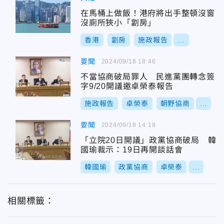
在馬桶上做飯！港府將出手整頓沒窗
沒廁所狹小「劏房」
香港
劏房
施政報告
...
要聞
2024/09/18 18:46
不當協商破局罪人 民進黨團轉念簽
字9/20開議邀卓榮泰報告
施政報告
卓榮泰
朝野協商
...
要聞
2024/09/18 14:18
「立院20日開議」政黨協商破局 韓
國瑜裁示：19日再開談話會
韓國瑜
政黨協商
卓榮泰
...
相關標籤：