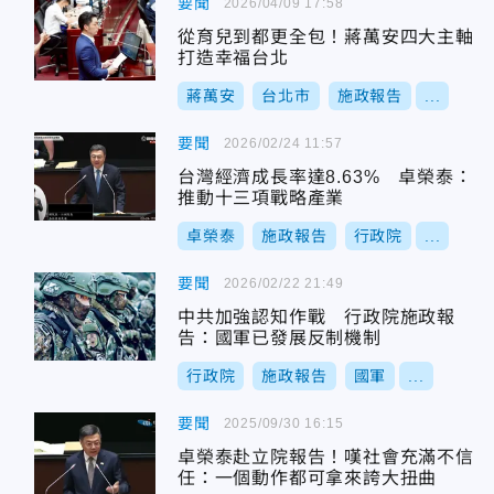
要聞
2026/04/09 17:58
從育兒到都更全包！蔣萬安四大主軸
打造幸福台北
蔣萬安
台北市
施政報告
...
要聞
2026/02/24 11:57
台灣經濟成長率達8.63% 卓榮泰：
推動十三項戰略產業
卓榮泰
施政報告
行政院
...
要聞
2026/02/22 21:49
中共加強認知作戰 行政院施政報
告：國軍已發展反制機制
行政院
施政報告
國軍
...
要聞
2025/09/30 16:15
卓榮泰赴立院報告！嘆社會充滿不信
任：一個動作都可拿來誇大扭曲