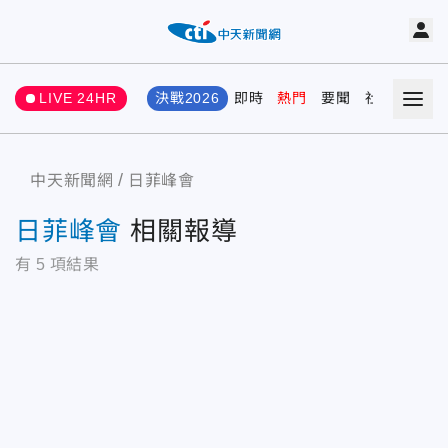
LIVE 24HR
決戰2026
即時
熱門
要聞
社會
娛樂
中天新聞網
日菲峰會
日菲峰會
相關報導
有
5
項結果