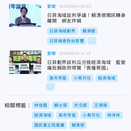
要聞
2026/06/04 08:03
日菲海域談判爭議！賴清德聞訊轉身
離開 網友炸鍋
日菲海域劃界
賴清德
日菲峰會對台影響
...
要聞
2026/06/02 11:38
日菲劃界談判瓜分我經濟海域 藍營
痛批賴政府噤聲「喪權辱國」
高市早苗
小馬可仕
經濟海域
...
相關標籤：
林佳龍
賴士葆
外交部
王鴻薇
經濟海域
高市早苗
小馬可仕
林沛祥
國民黨立院黨團
賴清德