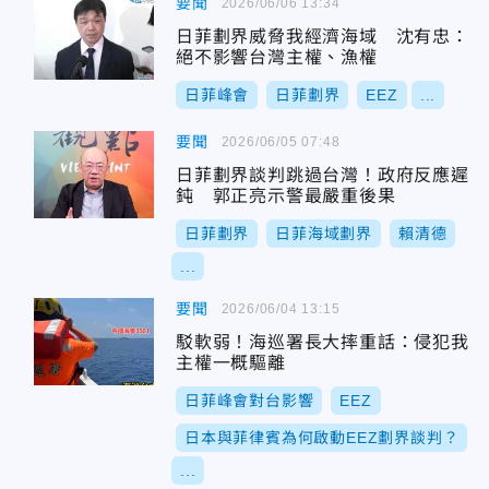
要聞
2026/06/06 13:34
日菲劃界威脅我經濟海域 沈有忠：
絕不影響台灣主權、漁權
日菲峰會
日菲劃界
EEZ
...
要聞
2026/06/05 07:48
日菲劃界談判跳過台灣！政府反應遲
鈍 郭正亮示警最嚴重後果
日菲劃界
日菲海域劃界
賴清德
...
要聞
2026/06/04 13:15
駁軟弱！海巡署長大摔重話：侵犯我
主權一概驅離
日菲峰會對台影響
EEZ
日本與菲律賓為何啟動EEZ劃界談判？
...