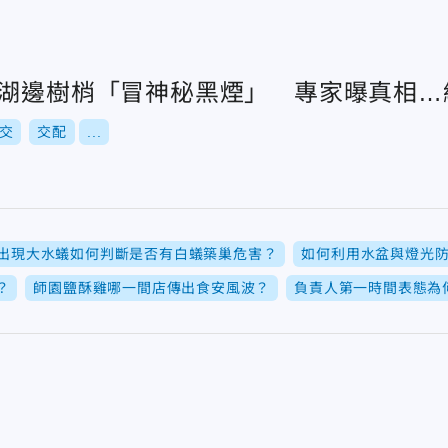
西湖邊樹梢「冒神秘黑煙」 專家曝真相…
交
交配
...
出現大水蟻如何判斷是否有白蟻築巢危害？
如何利用水盆與燈光
？
師園鹽酥雞哪一間店傳出食安風波？
負責人第一時間表態為