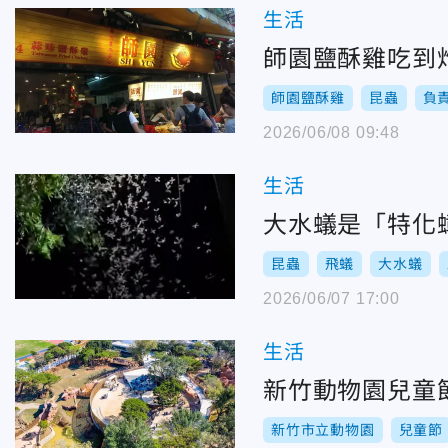
生活
師園鹽酥雞吃到
師園鹽酥雞
昆蟲
負
2026/06/08 09:48
生活
大水蟻是「特化
昆蟲
飛蟻
大水蟻
2026/06/07 17:00
生活
新竹動物園兒童節
新竹市立動物園
兒童節