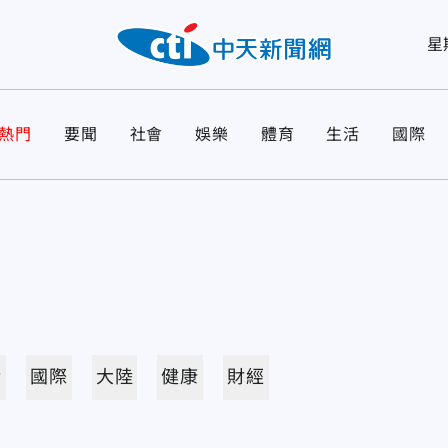
星
熱門
要聞
社會
娛樂
體育
生活
國際
活
國際
大陸
健康
財經