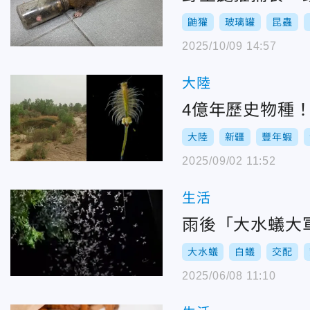
鼬獾
玻璃罐
昆蟲
2025/10/09 14:57
大陸
4億年歷史物種
大陸
新疆
豐年蝦
2025/09/02 11:52
生活
雨後「大水蟻大
大水蟻
白蟻
交配
2025/06/08 11:10