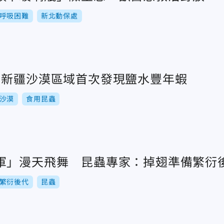
呼吸困難
新北動保處
！新疆沙漠區域首次發現鹽水豐年蝦
沙漠
食用昆蟲
軍」漫天飛舞 昆蟲專家：掉翅準備繁衍
繁衍後代
昆蟲