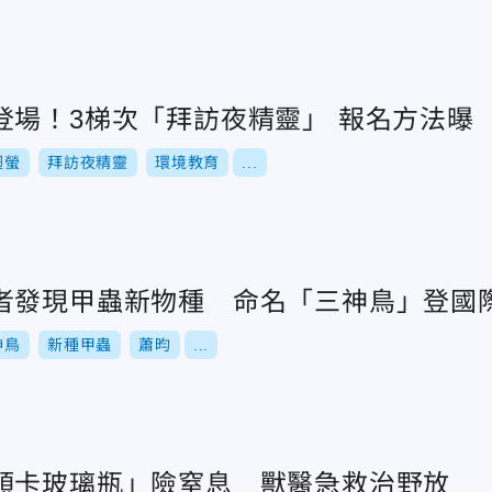
奧萬大螢火蟲季登場！3梯次「拜訪夜精靈」 報名方法曝
翅螢
拜訪夜精靈
環境教育
...
者發現甲蟲新物種 命名「三神鳥」登國
神鳥
新種甲蟲
蕭昀
...
頭卡玻璃瓶」險窒息 獸醫急救治野放