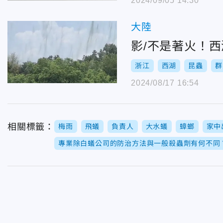
2024/09/05 14:30
大陸
影/不是著火！
浙江
西湖
昆蟲
群
2024/08/17 16:54
相關標籤：
梅雨
飛蟻
負責人
大水蟻
蟑螂
家中
專業除白蟻公司的防治方法與一般殺蟲劑有何不同