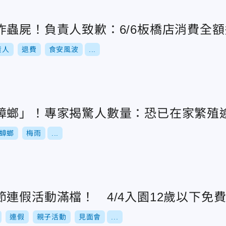
炸蟲屍！負責人致歉：6/6板橋店消費全
責人
退費
食安風波
...
蟑螂」！專家揭驚人數量：恐已在家繁殖
蟑螂
梅雨
...
連假活動滿檔！ 4/4入園12歲以下免
連假
親子活動
見面會
...