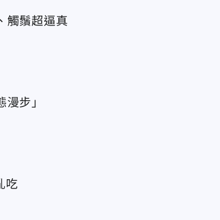
、觸鬚超逼真
態漫步」
亂吃