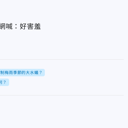
網喊：好害羞
防制梅雨季節的大水蟻？
何？