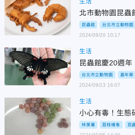
生活
北市動物園昆蟲
昆蟲館
台北市立動物園
2024/09/20 10:17
生活
昆蟲館慶20週
台北市立動物園
嘉年華
2024/09/13 16:07
生活
小心有毒！生態
林業署
荔枝椿象
昆