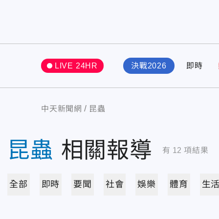
LIVE 24HR
決戰2026
即時
中天新聞網
昆蟲
昆蟲
相關報導
有
12
項結果
全部
即時
要聞
社會
娛樂
體育
生