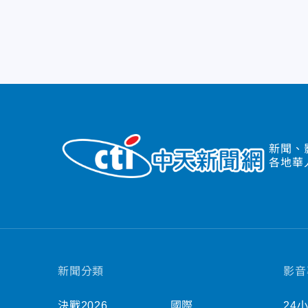
新聞、
各地華
新聞分類
影音
決戰2026
國際
24