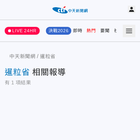
LIVE 24HR
決戰2026
即時
熱門
要聞
社會
娛樂
中天新聞網
暹粒省
暹粒省
相關報導
有
1
項結果