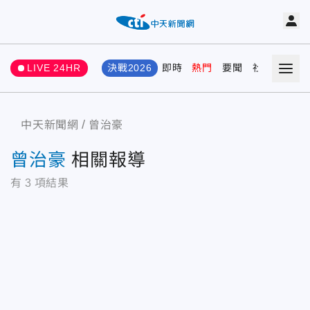
LIVE 24HR
決戰2026
即時
熱門
要聞
社會
娛樂
中天新聞網
曾治豪
曾治豪
相關報導
有
3
項結果