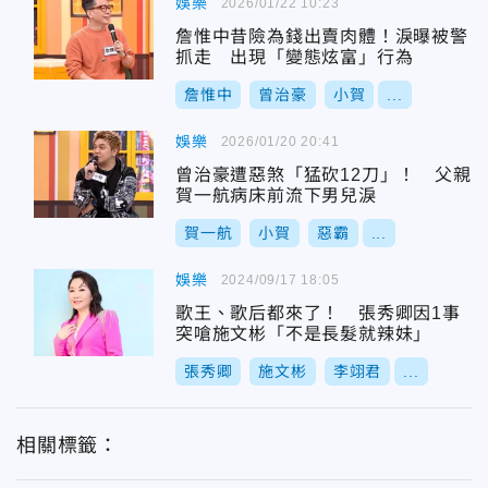
娛樂
2026/01/22 10:23
詹惟中昔險為錢出賣肉體！淚曝被警
抓走 出現「變態炫富」行為
詹惟中
曾治豪
小賀
...
娛樂
2026/01/20 20:41
曾治豪遭惡煞「猛砍12刀」！ 父親
賀一航病床前流下男兒淚
賀一航
小賀
惡霸
...
娛樂
2024/09/17 18:05
歌王、歌后都來了！ 張秀卿因1事
突嗆施文彬「不是長髮就辣妹」
張秀卿
施文彬
李翊君
...
相關標籤：