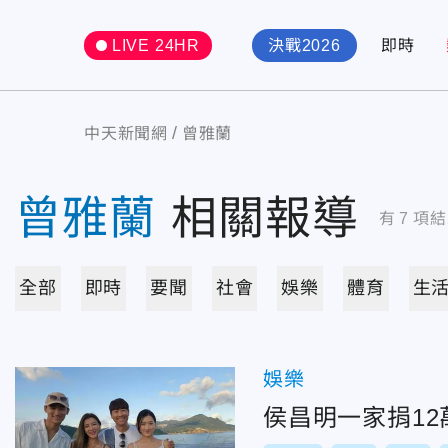
LIVE 24HR
決戰2026
即時
中天新聞網
曾雅蘭
曾雅蘭
相關報導
有
7
項結
全部
即時
要聞
社會
娛樂
體育
生
娛樂
侯昌明一家捐1