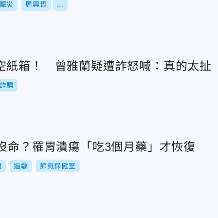
賑災
周興哲
...
空紙箱！ 曾雅蘭疑遭詐怒喊：真的太扯
詐騙
點沒命？罹胃潰瘍「吃3個月藥」才恢復
蘭
過敏
節氣保健室