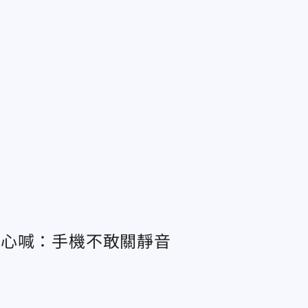
憂心喊：手機不敢關靜音