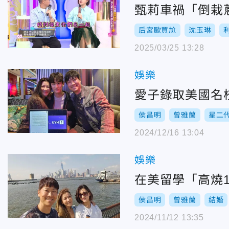
甄莉車禍「倒栽
后宮歐買尬
沈玉琳
2025/03/25 13:28
娛樂
愛子錄取美國名
侯昌明
曾雅蘭
星二
2024/12/16 13:04
娛樂
在美留學「高燒
侯昌明
曾雅蘭
結婚
2024/11/12 13:35