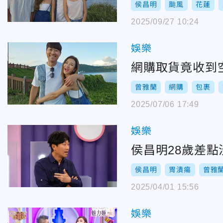
侯昌明
颱風
花蓮
2025/09/27 10:24
娛樂
網購取貨竟收到
曾雅蘭
網購
包裹
2025/07/06 17:49
娛樂
侯昌明28歲差
侯昌明
胃潰瘍
曾雅
2025/04/01 15:56
娛樂