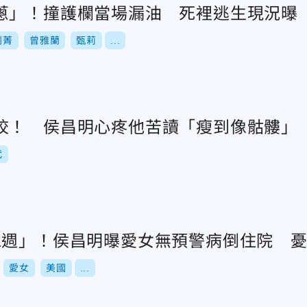
蔥」！撞護欄當場漏油 死裡逃生現況曝
利菁
曾雅蘭
甄莉
...
校！ 侯昌明心疼他苦讀「瘦到像骷髏」
代
1週」！侯昌明曝愛女無預警病倒住院 
愛女
美國
...