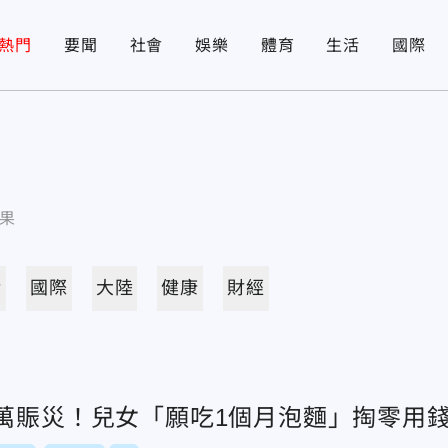
熱門
要聞
社會
娛樂
體育
生活
國際
果
活
國際
大陸
健康
財經
2萬賑災！兒女「願吃1個月泡麵」掏零用