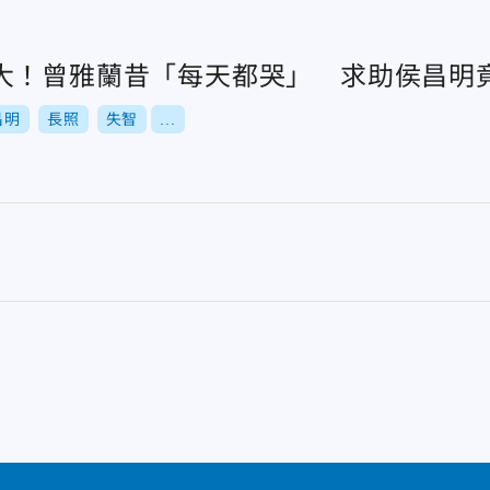
大！曾雅蘭昔「每天都哭」 求助侯昌明
昌明
長照
失智
...