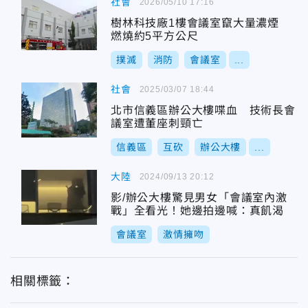
社會
2026/05/10 17:16
樹林科技廠1樓會議室竄大量濃煙
燃燒約5平方公尺
撲滅
消防
會議室
...
社會
2025/03/07 18:44
北市信義區辦公大樓喋血 技術長會
議室遭董座刺頸亡
信義區
互砍
辦公大樓
...
大陸
2024/09/13 20:12
影/辦公大樓驚見男女「會議室內激
戰」全看光！她邊拍邊喊：真飢渴
會議室
激情擁吻
相關標籤：