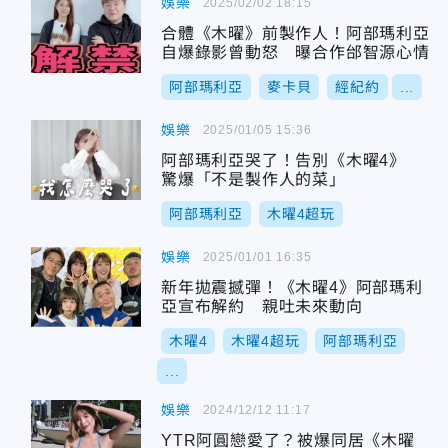
娛樂
2025/02/02 18:15
合體《木曜》前製作人！阿部瑪利亞
自爆錄影曾動怒 曝合作邰智源心情
阿部瑪利亞
麥卡貝
經紀約
...
娛樂
2025/01/05 15:36
阿部瑪利亞哭了！告別《木曜4》
驚爆「不是製作人的菜」
阿部瑪利亞
木曜4超玩
娛樂
2025/01/01 16:35
新年拋震撼彈！《木曜4》阿部瑪利
亞宣布解約 親吐未來動向
木曜4
木曜4超玩
阿部瑪利亞
...
娛樂
2024/12/12 11:17
YTR阿圓戀愛了？被爆同居《木曜