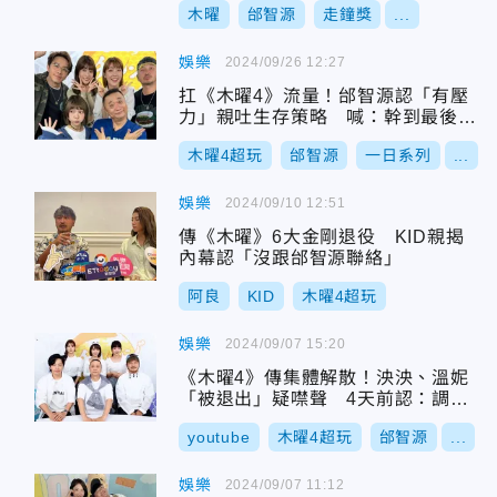
木曜
邰智源
走鐘獎
...
娛樂
2024/09/26 12:27
扛《木曜4》流量！邰智源認「有壓
力」親吐生存策略 喊：幹到最後1
秒
木曜4超玩
邰智源
一日系列
...
娛樂
2024/09/10 12:51
傳《木曜》6大金剛退役 KID親揭
內幕認「沒跟邰智源聯絡」
阿良
KID
木曜4超玩
娛樂
2024/09/07 15:20
《木曜4》傳集體解散！泱泱、溫妮
「被退出」疑噤聲 4天前認：調整
工作狀態
youtube
木曜4超玩
邰智源
...
娛樂
2024/09/07 11:12