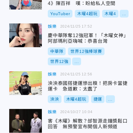
4》陳百祥 嘆：盼給私人空間
YouTuber
木曜4超玩
木曜4
...
娛樂
2024/11/25 17:52
慶中華隊奪12強冠軍！「木曜女神」
阿部瑪利亞嗨喊：恭喜台灣
中華隊
世界12強棒球賽
世界12強
...
娛樂
2024/11/25 12:56
泱泱泰國搭捷運慘出糗！把房卡當捷
運卡 急道歉：太蠢了
泱泱
木曜4超玩
捷運
...
娛樂
2024/10/27 10:04
害《木曜》解散？邰智源走鐘獎鬆口
回答 無預警宣布開個人新頻道