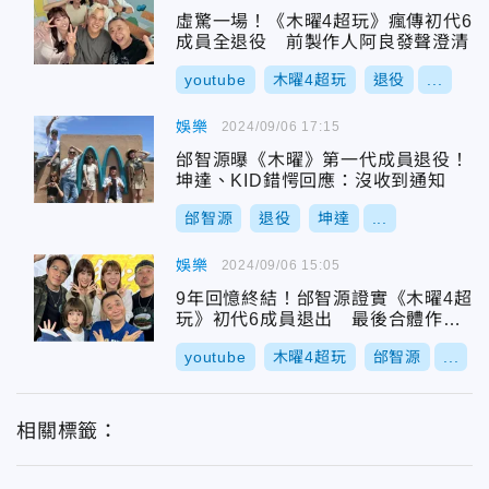
虛驚一場！《木曜4超玩》瘋傳初代6
成員全退役 前製作人阿良發聲澄清
youtube
木曜4超玩
退役
...
娛樂
2024/09/06 17:15
邰智源曝《木曜》第一代成員退役！
坤達、KID錯愕回應：沒收到通知
邰智源
退役
坤達
...
娛樂
2024/09/06 15:05
9年回憶終結！邰智源證實《木曜4超
玩》初代6成員退出 最後合體作品
曝光
youtube
木曜4超玩
邰智源
...
相關標籤：