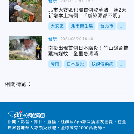
健康
2024/11/09 09:50
北市大安區也曝首例登革熱！連2天
新增本土病例...「感染源都不明」
大安區
北市衛生局
台北市
...
健康
2024/08/20 16:46
南投出現首例日本腦炎！竹山鴿舍捕
獲病媒蚊 全里急清消
降雨
日本腦炎
蚊媒傳染病
...
相關標籤：
新聞、影音、節目、直播、社群及App都深獲網友喜愛，在全
世界各地華人亦頗受歡迎，全球擁有2000萬粉絲。