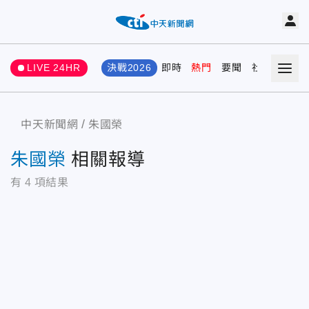
LIVE 24HR
決戰2026
即時
熱門
要聞
社會
娛樂
中天新聞網
朱國榮
朱國榮
相關報導
有
4
項結果