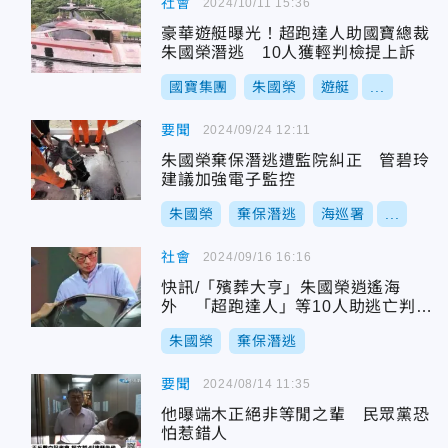
社會
2024/10/11 15:36
豪華遊艇曝光！超跑達人助國寶總裁
朱國榮潛逃 10人獲輕判檢提上訴
國寶集團
朱國榮
遊艇
...
要聞
2024/09/24 12:11
朱國榮棄保潛逃遭監院糾正 管碧玲
建議加強電子監控
朱國榮
棄保潛逃
海巡署
...
社會
2024/09/16 16:16
快訊/「殯葬大亨」朱國榮逍遙海
外 「超跑達人」等10人助逃亡判決
曝
朱國榮
棄保潛逃
要聞
2024/08/14 11:35
他曝端木正絕非等閒之輩 民眾黨恐
怕惹錯人