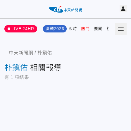
LIVE 24HR
決戰2026
即時
熱門
要聞
社會
娛樂
中天新聞網
朴鎭佑
朴鎭佑
相關報導
有
1
項結果