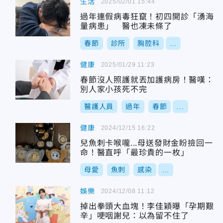
生活
2025/02/01 15:44
過年連假病毒狂竄！初四開診「湧海
量病患」 醫也凍未條了
春節
診所
胸腔科
...
健康
2025/01/29 11:23
春節沒人照護就丟加護病房！醫嘆：
別人家小孩死不完
醫護人員
過年
春節
...
健康
2024/12/15 16:22
兒魚刺卡喉嚨...母送發財金盼撿回一
命！醫直呼「最珍貴的一枚」
母愛
魚刺
感染
...
娛樂
2024/12/08 11:12
掉出拳頭大血塊！李佳穎曝「孕期艱
辛」哽咽謝兒：以為留不住了