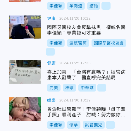
李佳穎
羊肉爐
結婚
...
健康
2024/11/26 16:22
國際牙醫校友會反擊抹黑 權威名醫
李佳穎：專業認可才重要
李佳穎
波波醫師
國際牙醫校友會
...
健康
2024/11/25 17:33
喜上加喜！「台灣有贏嗎？」插管病
患本人發聲了 醫直呼完美結局
完美
棒球
中華隊
...
娛樂
2024/11/06 13:29
曾淚吐試管艱辛！李佳穎曬「母子牽
手照」順利產子 甜喊：努力做你的
好媽媽
李佳穎
懷孕
試管嬰兒
...