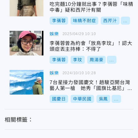
吃完麵10分鐘就出事？李蒨蓉「味精
中毒」疑和西芹汁有關
李蒨蓉
味精不耐症
西芹汁
...
娛樂
2025/04/29 10:10
李蒨蓉曾為約會「放鳥李玟」！認大
頭症丟主持棒：不得了
李蒨蓉
李玟
周湯豪
...
娛樂
2024/10/10 10:28
7台星接力發國慶文！趙駿亞開台灣
藝人第一槍 她秀「國旗比基尼」超
吸睛
國慶日
中華民國
吳鳳
...
相關標籤：