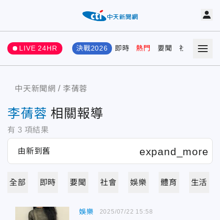
LIVE 24HR
決戰2026
即時
熱門
要聞
社會
娛樂
中天新聞網
李蒨蓉
李蒨蓉
相關報導
有
3
項結果
全部
即時
要聞
社會
娛樂
體育
生活
娛樂
2025/07/22 15:58