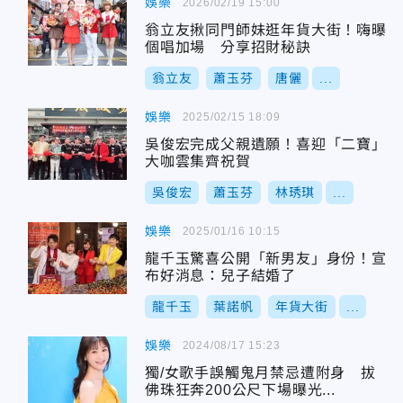
娛樂
2026/02/19 15:00
翁立友揪同門師妹逛年貨大街！嗨曝
個唱加場 分享招財秘訣
翁立友
蕭玉芬
唐儷
...
娛樂
2025/02/15 18:09
吳俊宏完成父親遺願！喜迎「二寶」
大咖雲集齊祝賀
吳俊宏
蕭玉芬
林琇琪
...
娛樂
2025/01/16 10:15
龍千玉驚喜公開「新男友」身份！宣
布好消息：兒子結婚了
龍千玉
葉諾帆
年貨大街
...
娛樂
2024/08/17 15:23
獨/女歌手誤觸鬼月禁忌遭附身 拔
佛珠狂奔200公尺下場曝光...