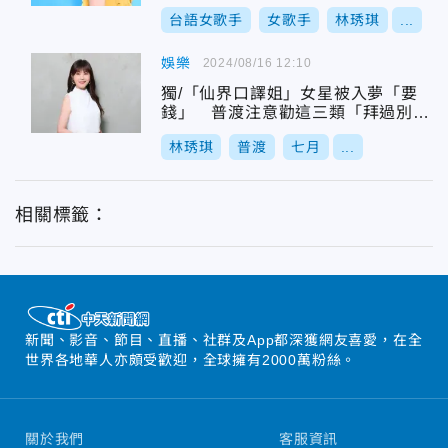
台語女歌手
女歌手
林琇琪
...
娛樂
2024/08/16 12:10
獨/「仙界口譯姐」女星被入夢「要
錢」 普渡注意勸這三類「拜過別再
吃」
林琇琪
普渡
七月
...
相關標籤：
新聞、影音、節目、直播、社群及App都深獲網友喜愛，在全
世界各地華人亦頗受歡迎，全球擁有2000萬粉絲。
關於我們
客服資訊