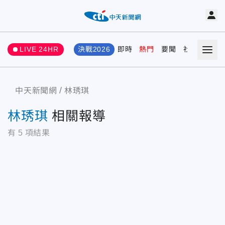
LIVE 24HR
決戰2026
即時
熱門
要聞
社會
娛樂
中天新聞網
林琇琪
林琇琪
相關報導
有
5
項結果