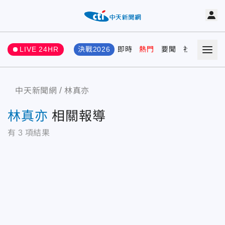
LIVE 24HR
決戰2026
即時
熱門
要聞
社會
娛樂
中天新聞網
林真亦
林真亦
相關報導
有
3
項結果