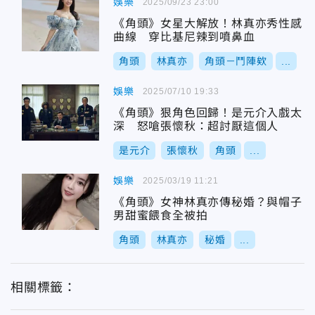
娛樂
2025/09/23 23:00
《角頭》女星大解放！林真亦秀性感
曲線 穿比基尼辣到噴鼻血
角頭
林真亦
角頭－鬥陣欸
...
娛樂
2025/07/10 19:33
《角頭》狠角色回歸！是元介入戲太
深 怒嗆張懷秋：超討厭這個人
是元介
張懷秋
角頭
...
娛樂
2025/03/19 11:21
《角頭》女神林真亦傳秘婚？與帽子
男甜蜜餵食全被拍
角頭
林真亦
秘婚
...
相關標籤：