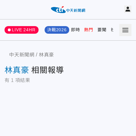
LIVE 24HR
決戰2026
即時
熱門
要聞
社會
娛樂
中天新聞網
林真豪
林真豪
相關報導
有
1
項結果