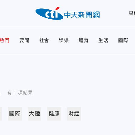
星
熱門
要聞
社會
娛樂
體育
生活
國際
導
有
1
項結果
活
國際
大陸
健康
財經