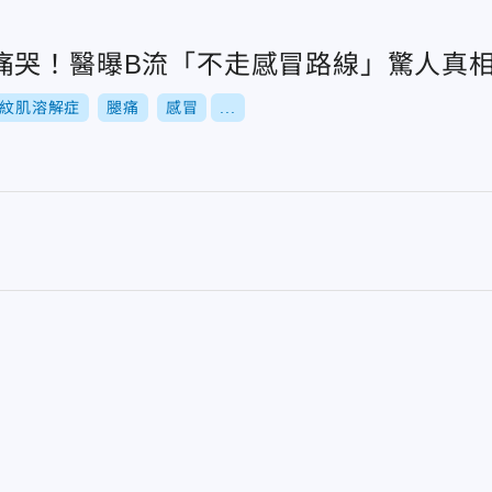
痛哭！醫曝B流「不走感冒路線」驚人真
紋肌溶解症
腿痛
感冒
...