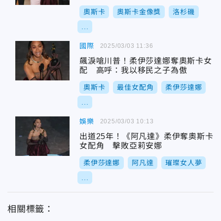
奧斯卡
奧斯卡金像獎
洛杉磯
...
國際
2025/03/03 11:36
飆淚嗆川普！柔伊莎達娜奪奧斯卡女
配 高呼：我以移民之子為傲
奧斯卡
最佳女配角
柔伊莎達娜
...
娛樂
2025/03/03 10:13
出道25年！《阿凡達》柔伊奪奧斯卡
女配角 擊敗亞莉安娜
柔伊莎達娜
阿凡達
璀璨女人夢
...
相關標籤：