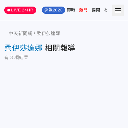
LIVE 24HR
決戰2026
即時
熱門
要聞
社會
娛樂
中天新聞網
柔伊莎達娜
柔伊莎達娜
相關報導
有
3
項結果